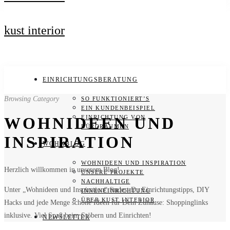
kust interior
EINRICHTUNGSBERATUNG
Browsing Category
SO FUNKTIONIERT’S
EIN KUNDENBEISPIEL
EINRICHTUNG VON
WOHNIDEEN UND
BÜRORÄUMEN
INSPIRATION
WOHNBLOG
WOHNIDEEN UND INSPIRATION
Herzlich willkommen in unserem Blog!
UNSERE PROJEKTE
NACHHALTIGE
Unter „Wohnideen und Inspiration“ findest Du Einrichtungstipps, DIY
INNENEINRICHTUNG
ÜBER KUST INTERIOR
Hacks und jede Menge schöne Ideen für Dein Zuhause: Shoppinglinks
inklusive. Viel Spaß beim Stöbern und Einrichten!
NEWSLETTER