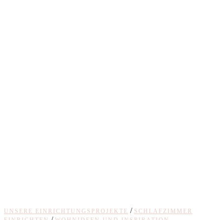
/
UNSERE EINRICHTUNGSPROJEKTE
SCHLAFZIMMER
/
EINRICHTEN
WOHNIDEEN UND INSPIRATION