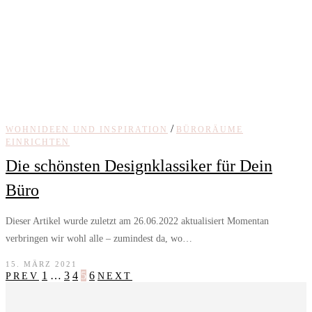
/
WOHNIDEEN UND INSPIRATION
BÜRORÄUME
EINRICHTEN
Die schönsten Designklassiker für Dein
Büro
Dieser Artikel wurde zuletzt am 26.06.2022 aktualisiert Momentan
verbringen wir wohl alle – zumindest da, wo…
15. MÄRZ 2021
1
…
3
4
5
6
PREV
NEXT