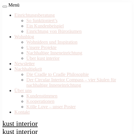
Menü
Einrichtungsberatung
So funktioniert’s
Ein Kundenbeispiel
Einrichtung von Büroräumen
Wohnblog
Wohnideen und Inspiration
Unsere Projekte
Nachhaltige Inneneinrichtung
Über kust interior
Newsletter
Nachhaltigkeit
Die Cradle to Cradle Philosophie
Der Circular Interior Compass – vier Säulen für
nachhaltige Inneneinrichtung
Über uns
Kundenstimmen
Kooperationen
Kölle Love – unser Poster
Kontakt
kust interior
kust interior