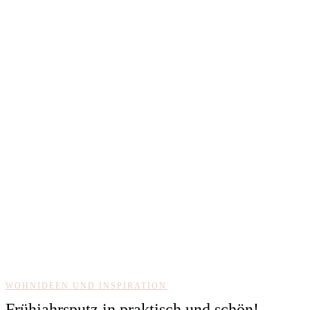
WOHNIDEEN UND INSPIRATION
Frühjahrsputz in praktisch und schön!