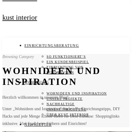
kust interior
EINRICHTUNGSBERATUNG
Browsing Category
SO FUNKTIONIERT’S
EIN KUNDENBEISPIEL
EINRICHTUNG VON
WOHNIDEEN UND
BÜRORÄUMEN
INSPIRATION
WOHNBLOG
WOHNIDEEN UND INSPIRATION
Herzlich willkommen in unserem Blog!
UNSERE PROJEKTE
NACHHALTIGE
Unter „Wohnideen und Inspiration“ findest Du Einrichtungstipps, DIY
INNENEINRICHTUNG
ÜBER KUST INTERIOR
Hacks und jede Menge schöne Ideen für Dein Zuhause: Shoppinglinks
inklusive. Viel Spaß beim Stöbern und Einrichten!
NEWSLETTER