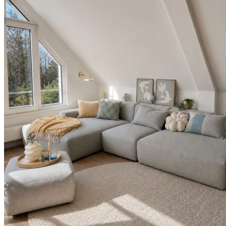
NACHHALTIGKEIT
DIE CRADLE TO CRADLE
PHILOSOPHIE
DER CIRCULAR INTERIOR
COMPASS – VIER SÄULEN FÜR
NACHHALTIGE
INNENEINRICHTUNG
ÜBER UNS
KUNDENSTIMMEN
KOOPERATIONEN
KÖLLE LOVE – UNSER POSTER
KONTAKT