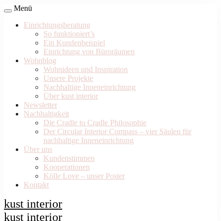
Menü
Einrichtungsberatung
So funktioniert’s
Ein Kundenbeispiel
Einrichtung von Büroräumen
Wohnblog
Wohnideen und Inspiration
Unsere Projekte
Nachhaltige Inneneinrichtung
Über kust interior
Newsletter
Nachhaltigkeit
Die Cradle to Cradle Philosophie
Der Circular Interior Compass – vier Säulen für
nachhaltige Inneneinrichtung
Über uns
Kundenstimmen
Kooperationen
Kölle Love – unser Poster
Kontakt
kust interior
kust interior