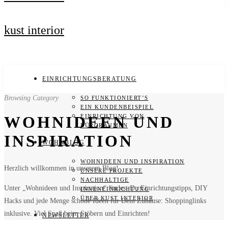
kust interior
EINRICHTUNGSBERATUNG
Browsing Category
SO FUNKTIONIERT’S
EIN KUNDENBEISPIEL
EINRICHTUNG VON
WOHNIDEEN UND
BÜRORÄUMEN
INSPIRATION
WOHNBLOG
WOHNIDEEN UND INSPIRATION
Herzlich willkommen in unserem Blog!
UNSERE PROJEKTE
NACHHALTIGE
Unter „Wohnideen und Inspiration“ findest Du Einrichtungstipps, DIY
INNENEINRICHTUNG
ÜBER KUST INTERIOR
Hacks und jede Menge schöne Ideen für Dein Zuhause: Shoppinglinks
inklusive. Viel Spaß beim Stöbern und Einrichten!
NEWSLETTER