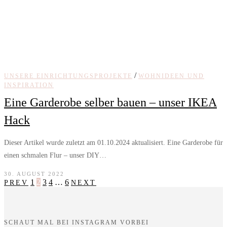
/
UNSERE EINRICHTUNGSPROJEKTE
WOHNIDEEN UND
INSPIRATION
Eine Garderobe selber bauen – unser IKEA
Hack
Dieser Artikel wurde zuletzt am 01.10.2024 aktualisiert. Eine Garderobe für
einen schmalen Flur – unser DIY…
30. AUGUST 2022
1
2
3
4
…
6
PREV
NEXT
SCHAUT MAL BEI INSTAGRAM VORBEI