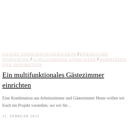
/
UNSERE EINRICHTUNGSPROJEKTE
BÜRORÄUME
/
/
EINRICHTEN
SCHLAFZIMMER EINRICHTEN
WOHNIDEEN
UND INSPIRATION
Ein multifunktionales Gästezimmer
einrichten
Eine Kombination aus Arbeitszimmer und Gästezimmer Heute wollen wir
Euch ein Projekt vorstellen, wo wir für…
21. FEBRUAR 2023