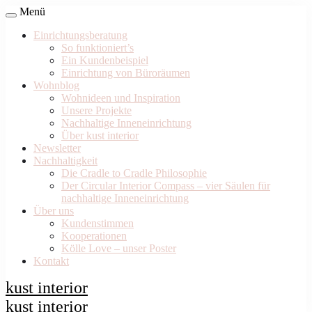
Menü
Einrichtungsberatung
So funktioniert’s
Ein Kundenbeispiel
Einrichtung von Büroräumen
Wohnblog
Wohnideen und Inspiration
Unsere Projekte
Nachhaltige Inneneinrichtung
Über kust interior
Newsletter
Nachhaltigkeit
Die Cradle to Cradle Philosophie
Der Circular Interior Compass – vier Säulen für
nachhaltige Inneneinrichtung
Über uns
Kundenstimmen
Kooperationen
Kölle Love – unser Poster
Kontakt
kust interior
kust interior